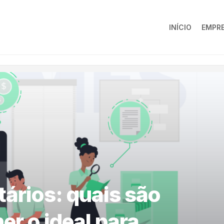
INÍCIO
EMPR
tários: quais são
er o ideal para