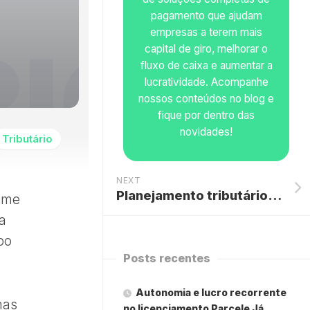
pagamento que ajudam
empresas a terem mais
capital de giro, melhorar o
fluxo de caixa e aumentar a
lucratividade. Acompanhe
nossos conteúdos no blog e
fique por dentro das
novidades!
Tributário
NEXT
Planejamento tributário: como reduzir custos e aumentar a rentabilidade do negócio
gime
ua
po
Posts recentes
Autonomia e lucro recorrente
mas
no licenciamento Parcele Já