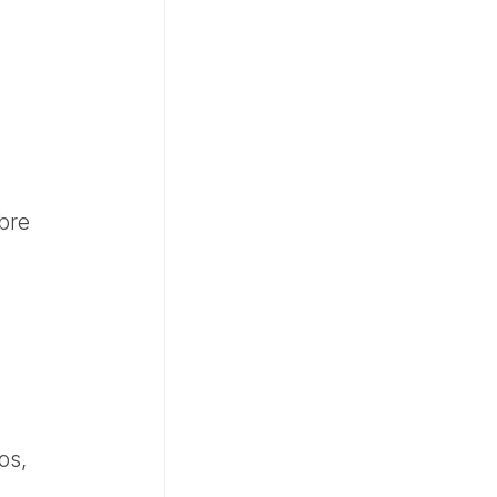
bre
os,