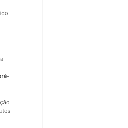
ído
 a
pré-
ação
utos