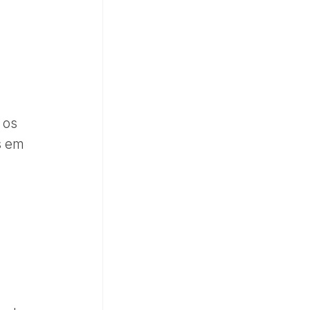
 os
s em